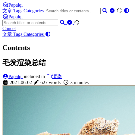
Papalqi
文章
Tags
Categories
Papalqi
Cancel
文章
Tags
Categories
Contents
毛发渲染总结
Papalqi
included in
渲染
2021-06-02
627 words
3 minutes