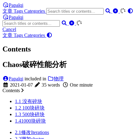
Papalqi
文章
Tags
Categories
Papalqi
Cancel
文章
Tags
Categories
Contents
Chaos破碎性能分析
Papalqi
included in
物理
2021-01-07
35 words
One minute
Contents
1.1 没有碎块
1.2 100块碎块
1.3 500块碎块
1.41000块碎块
2.1修改Iterations
2.2增加cluster